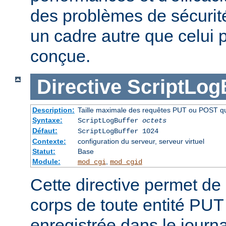
des problèmes de sécurité 
un cadre autre que celui p
conçue.
Directive
ScriptLog
Description:
Taille maximale des requêtes PUT ou POST qui 
Syntaxe:
ScriptLogBuffer
octets
Défaut:
ScriptLogBuffer 1024
Contexte:
configuration du serveur, serveur virtuel
Statut:
Base
Module:
,
mod_cgi
mod_cgid
Cette directive permet de l
corps de toute entité PU
enregistrée dans le journa