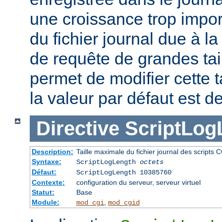
une croissance trop impor
du fichier journal due à l
de requête de grandes tail
permet de modifier cette t
la valeur par défaut est d
Directive
ScriptLog
Description:
Taille maximale du fichier journal des scripts 
Syntaxe:
ScriptLogLength
octets
Défaut:
ScriptLogLength 10385760
Contexte:
configuration du serveur, serveur virtuel
Statut:
Base
Module:
,
mod_cgi
mod_cgid