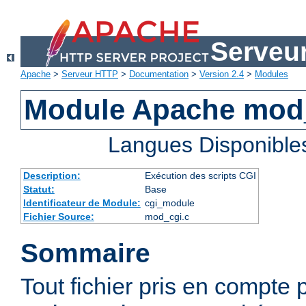
Serveu
Apache
>
Serveur HTTP
>
Documentation
>
Version 2.4
>
Modules
Module Apache mod
Langues Disponible
Description:
Exécution des scripts CGI
Statut:
Base
Identificateur de Module:
cgi_module
Fichier Source:
mod_cgi.c
Sommaire
Tout fichier pris en compte 