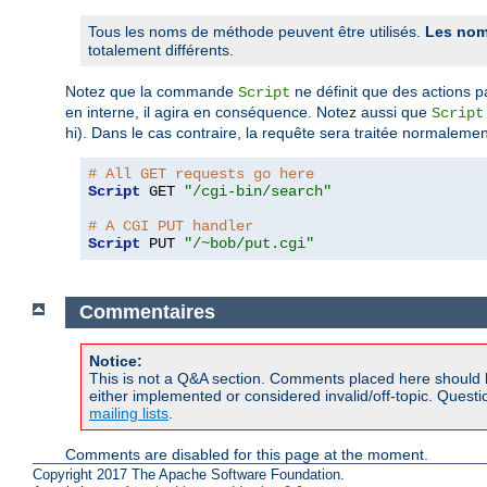
Tous les noms de méthode peuvent être utilisés.
Les nom
totalement différents.
Notez que la commande
ne définit que des actions p
Script
en interne, il agira en conséquence. Notez aussi que
Script
hi). Dans le cas contraire, la requête sera traitée normalemen
# All GET requests go here
Script
 GET 
"/cgi-bin/search"
# A CGI PUT handler
Script
 PUT 
"/~bob/put.cgi"
Commentaires
Notice:
This is not a Q&A section. Comments placed here should 
either implemented or considered invalid/off-topic. Ques
mailing lists
.
Comments are disabled for this page at the moment.
Copyright 2017 The Apache Software Foundation.