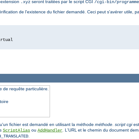
l'extension
seront traitées par le script CGI
.xyz
/cgi-bin/programme
ification de l'existence du fichier demandé. Ceci peut s'avérer utile, pa
 de requête particulière.
toire
u'un fichier est demandé en utilisant la méthode
méthode
.
script cgi
est
es
ou
. L'URL et le chemin du document dema
ScriptAlias
AddHandler
.
H_TRANSLATED