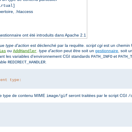
rtual]
pertoire, .htaccess
estionnaire ont été introduits dans Apache 2.1
que
type d'action
est déclenché par la requête.
script cgi
est un chemin 
ou
.
type d'action
peut être soit un
gestionnaire
, soit 
ias
AddHandler
ant les variables d'environnement CGI standards
et
PATH_INFO
PATH_
iable
.
REDIRECT_HANDLER
tent type:
 le type de contenu MIME
seront traitées par le script CGI
image/gif
/