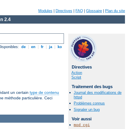
Modules
|
Directives
|
FAQ
|
Glossaire
|
Plan du site
n 2.4
isponibles:
de
|
en
|
fr
|
ja
|
ko
Directives
Action
Script
Traitement des bugs
sédant un certain
type de contenu
Journal des modifications de
httpd
ne méthode particulière. Ceci
Problèmes connus
Signaler un bug
Voir aussi
mod_cgi