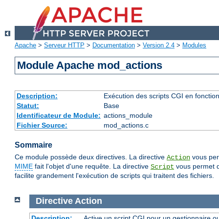
Apache
>
Serveur HTTP
>
Documentation
>
Version 2.4
>
Modules
Module Apache mod_actions
Description:
Exécution des scripts CGI en fonctio
Statut:
Base
Identificateur de Module:
actions_module
Fichier Source:
mod_actions.c
Sommaire
Ce module possède deux directives. La directive
vous perm
Action
MIME
fait l'objet d'une requête. La directive
vous permet de
Script
facilite grandement l'exécution de scripts qui traitent des fichiers.
Directive
Action
Description:
Active un script CGI pour un gestionnaire ou