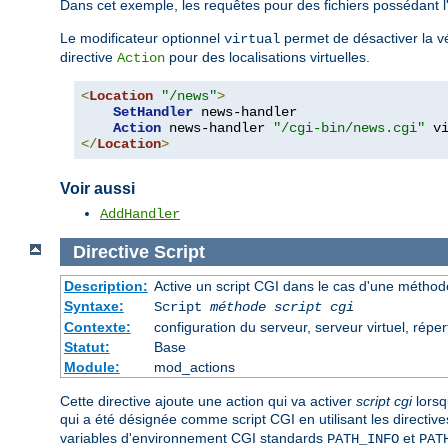
Dans cet exemple, les requêtes pour des fichiers possédant 
Le modificateur optionnel
permet de désactiver la vér
virtual
directive
pour des localisations virtuelles.
Action
<
Location
"/news"
>
SetHandler
 news-handler

Action
 news-handler 
"/cgi-bin/news.cgi"
</
Location
>
Voir aussi
AddHandler
Directive
Script
Description:
Active un script CGI dans le cas d'une méthode
Syntaxe:
Script
méthode
script cgi
Contexte:
configuration du serveur, serveur virtuel, réper
Statut:
Base
Module:
mod_actions
Cette directive ajoute une action qui va activer
script cgi
lorsq
qui a été désignée comme script CGI en utilisant les directiv
variables d'environnement CGI standards
et
PATH_INFO
PAT