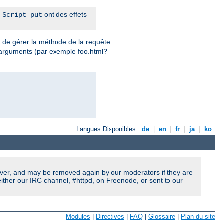
t
ont des effets
Script put
e de gérer la méthode de la requête
 arguments (par exemple foo.html?
Langues Disponibles:
de
|
en
|
fr
|
ja
|
ko
ver, and may be removed again by our moderators if they are
ither our IRC channel, #httpd, on Freenode, or sent to our
Modules
|
Directives
|
FAQ
|
Glossaire
|
Plan du site