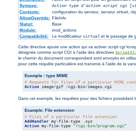
Syntaxe:
Action
type d'action
script cgi
[vi
Contexte:
configuration du serveur, serveur virtuel, ré
AllowOverride:
FileInfo
Statut:
Base
Module:
mod_actions
Compatibilité:
Le modificateur
et le passage de g
virtual
Cette directive ajoute une action qui va activer
script cgi
lors
désignée comme script CGI à l'aide des directives
ScriptAl
le chemin du document correspondant sont envoyés en utilis
pour cette requête particulière est transmis à l'aide de la var
Exemple : type MIME
# Requests for files of a particular MIME con
Action
 image
/
gif 
/
cgi-bin
/
images
.
cgi
Dans cet exemple, les requêtes pour des fichiers possédant
Example: File extension
# Files of a particular file extension
AddHandler
 my-file-type 
.
Action
 my-file-type 
"/cgi-bin/program.cgi"